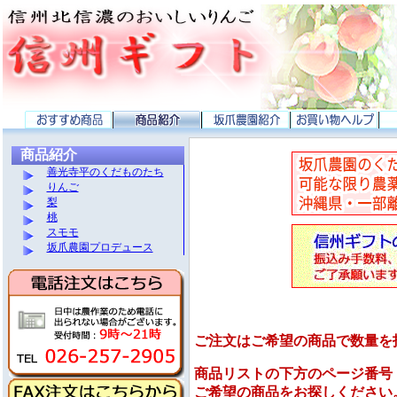
商品紹介
善光寺平のくだものたち
りんご
梨
桃
スモモ
坂爪農園プロデュース
ご注文はご希望の商品で数量を
商品リストの下方のページ番号
ご希望の商品をお探しください