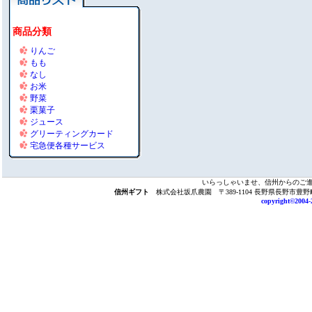
商品分類
りんご
もも
なし
お米
野菜
栗菓子
ジュース
グリーティングカード
宅急便各種サービス
いらっしゃいませ、信州からのご
信州ギフト
株式会社坂爪農園 〒389-1104 長野県長野市豊野町浅野732
copyright©2004-