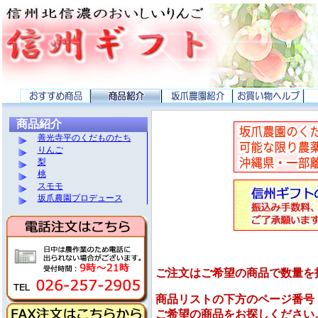
商品紹介
善光寺平のくだものたち
りんご
梨
桃
スモモ
坂爪農園プロデュース
ご注文はご希望の商品で数量を
商品リストの下方のページ番号
ご希望の商品をお探しください