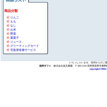
商品分類
りんご
もも
なし
お米
野菜
栗菓子
ジュース
グリーティングカード
宅急便各種サービス
いらっしゃいませ、信州からのご
信州ギフト
株式会社坂爪農園 〒389-1104 長野県長野市豊野町浅野732
copyright©2004-